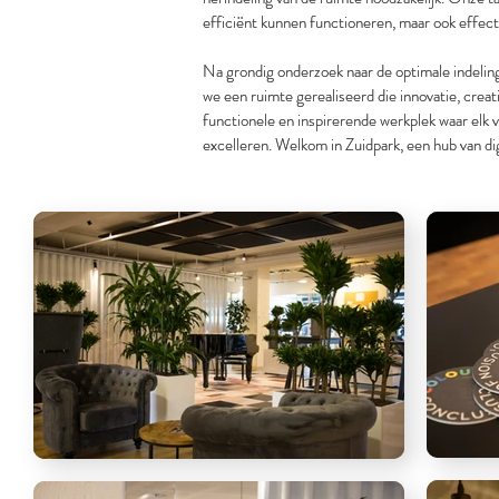
efficiënt kunnen functioneren, maar ook effe
efficiënt kunnen functioneren, maar ook effe
Na grondig onderzoek naar de optimale indelin
Na grondig onderzoek naar de optimale indelin
we een ruimte gerealiseerd die innovatie, creat
we een ruimte gerealiseerd die innovatie, creat
functionele en inspirerende werkplek waar elk 
functionele en inspirerende werkplek waar elk 
excelleren. Welkom in Zuidpark, een hub van di
excelleren. Welkom in Zuidpark, een hub van di