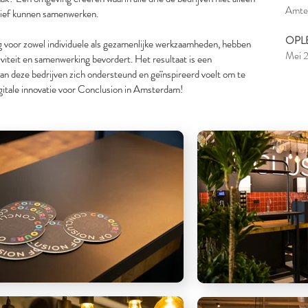
Amte
ctief kunnen samenwerken.
ctief kunnen samenwerken.
OPL
g voor zowel individuele als gezamenlijke werkzaamheden, hebben
g voor zowel individuele als gezamenlijke werkzaamheden, hebben
Mei 
iviteit en samenwerking bevordert. Het resultaat is een
iviteit en samenwerking bevordert. Het resultaat is een
van deze bedrijven zich ondersteund en geïnspireerd voelt om te
van deze bedrijven zich ondersteund en geïnspireerd voelt om te
gitale innovatie voor Conclusion in Amsterdam!
gitale innovatie voor Conclusion in Amsterdam!